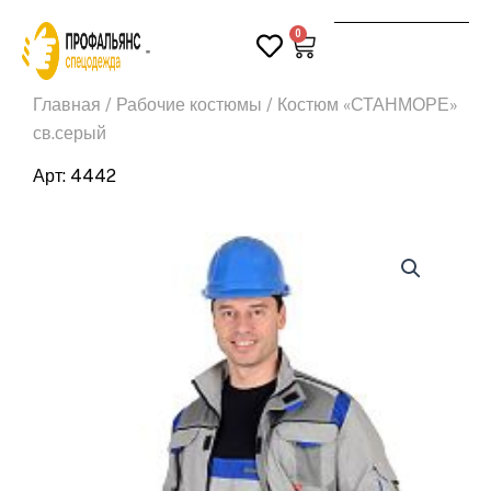
Перейти
0
к
Корзина
Поиск
содержимому
Главная
/
Рабочие костюмы
/ Костюм «СТАНМОРЕ»
св.серый
Арт: 4442