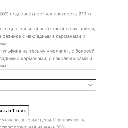
 80% п/э,поверхностная плотность 210 г/
 , с центральной застежкой на пуговицы,
на резинке с накладными карманами и
мм.
гульфика на тесьму «молния», с боковой
кладными карманами, с наколенниками и
мм.
ить в 1 клик
 указаны оптовые цены. При покупке на
ствует розничная наценка 30%.