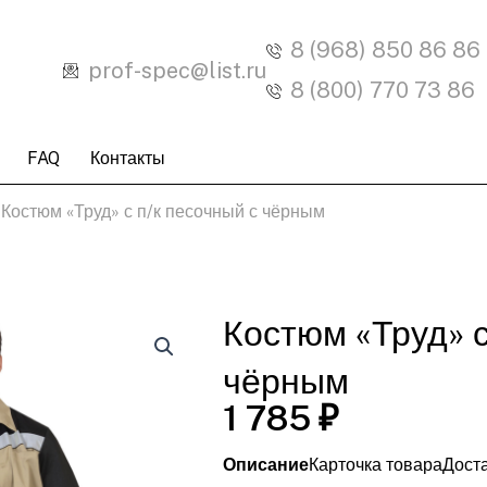
8 (968) 850 86 86
prof-spec@list.ru
8 (800) 770 73 86
Поиск
FAQ
Контакты
 Костюм «Труд» с п/к песочный с чёрным
Костюм «Труд» с
чёрным
1 785
₽
Описание
Карточка товара
Дост