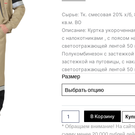
Сырье: Тк. смесовая 20% х/б,
кв.м. ВО
Описание: Куртка укороченная
с налокотниками , с поясом 
светоотражающей лентой 50 
Полукомбинезон с застежкой 
застежкой на пуговицы, с на
светоотражающей лентой 50 
Количество
Размер
товара
Костюм
"Труд"
с
п/
к
В Корзину
песочный
Куп
с
* Обращаем внимание! На сайте
чёрным
сумму менее 20 000 рублей дей