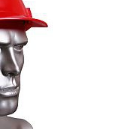
с
капюшоном