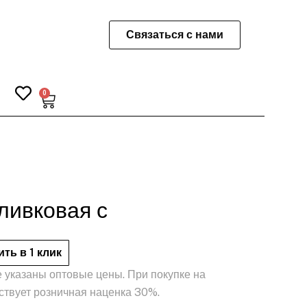
Связаться с нами
0
Корзина
ливковая с
ить в 1 клик
 указаны оптовые цены. При покупке на
ствует розничная наценка 30%.