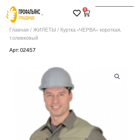
Перейти
0
к
Корзина
Поиск
содержимому
Главная
/
ЖИЛЕТЫ
/ Куртка «ЧЕРВА» короткая,
т.оливковый
Арт: 02457