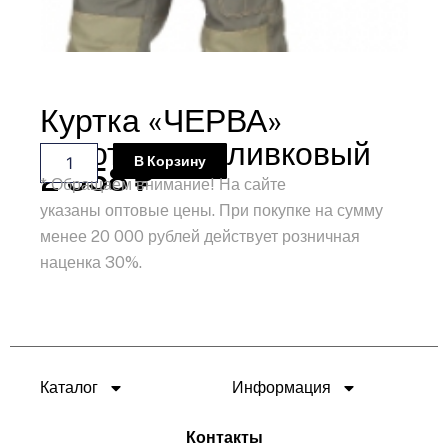
Куртка «ЧЕРВА»
короткая, т.оливковый
Количество
В Корзину
2 358
₽
товара
* Обращаем внимание! На сайте
Куртка
указаны оптовые цены. При покупке на сумму
"ЧЕРВА"
короткая,
менее 20 000 рублей действует розничная
т.оливковый
наценка 30%.
Каталог
Информация
Контакты