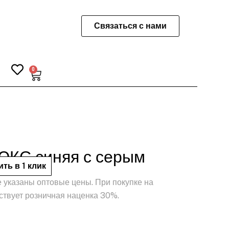
Связаться с нами
0
Корзина
ЮКС синяя с серым
ить в 1 клик
 указаны оптовые цены. При покупке на
ствует розничная наценка 30%.