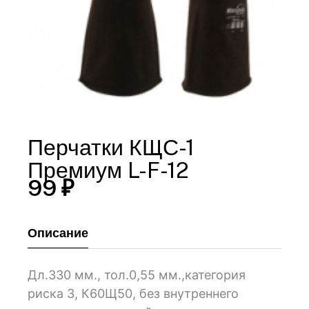
Перчатки КЩС-1
Премиум L-F-12
99
₽
Описание
Дл.330 мм., тол.0,55 мм.,категория
риска 3, К60Щ50, без внутреннего