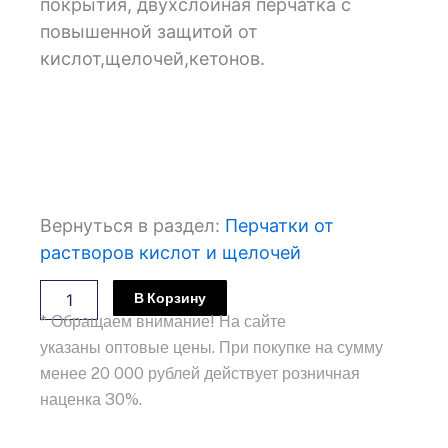
покрытия, двухслойная перчатка с
повышенной защитой от
кислот,щелочей,кетонов.
Вернуться в раздел:
Перчатки от
растворов кислот и щелочей
Количество
В Корзину
товара
* Обращаем внимание! На сайте
Перчатки
указаны оптовые цены. При покупке на сумму
КЩС-1
Премиум
менее 20 000 рублей действует розничная
L-
наценка 30%.
F-
12