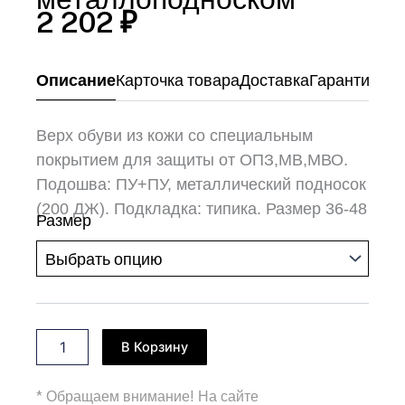
2 202
₽
Описание
Карточка товара
Доставка
Гарантия и 
Верх обуви из кожи со специальным
покрытием для защиты от ОПЗ,МВ,МВО.
Подошва: ПУ+ПУ, металлический подносок
Количество
(200 ДЖ). Подкладка: типика. Размер 36-48
товара
Размер
Сапоги
"ПРОФ-
СПЕЦ"
с
металлоподноском
В Корзину
* Обращаем внимание! На сайте