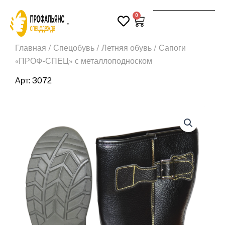
Перейти
0
к
Корзина
Поиск
содержимому
Главная
/
Спецобувь
/
Летняя обувь
/ Сапоги
«ПРОФ-СПЕЦ» с металлоподноском
Арт: 3072