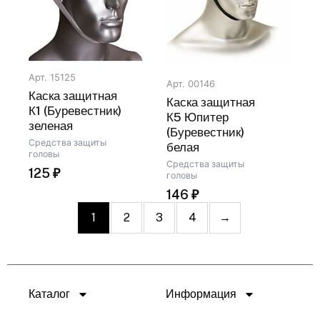
Арт. 15125
Арт. 00146
Каска защитная
Каска защитная
К1 (Буревестник)
К5 Юпитер
зеленая
(Буревестник)
Средства защиты
белая
головы
Средства защиты
125
₽
головы
146
₽
1
2
3
4
→
Каталог
Информация